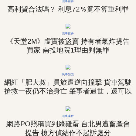
刑事案件
高利貸合法嗎？ 利息72％竟不算重利罪
刑事案件
《天堂2M》虛寶被盜賣 持有者氣炸提告
買家 南投地院1理由判無罪
民事知識
網紅「肥大叔」員旅遭逆向撞擊 貨車駕駛
搶救一夜仍不治身亡 肇事者過世，還可以
求償嗎？
刑事案件
網路PO照稱買到綠雞蛋 台北男遭畜產會
提告 檢方偵結作不起訴處分