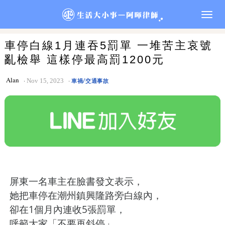
Togg
navig
車停白線1月連吞5罰單 一堆苦主哀號
亂檢舉 這樣停最高罰1200元
Alan
Nov 15, 2023
車禍/交通事故
屏東一名車主在臉書發文表示，
她把車停在潮州鎮興隆路旁白線內，
卻在1個月內連收5張罰單，
呼籲大家「不要再斜停」。