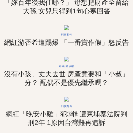
「妳百年後我住哪？」 母想把財產全留給
大孫 女兒只得到1句心寒回答
刑事案件
網紅游否希遭踢爆 「一番賞作假」怒反告
婚姻/繼承權
沒有小孩、丈夫去世 房產竟要和「小叔」
分？ 配偶不是優先繼承嗎？
刑事案件
網紅「晚安小雞」犯3罪 遭柬埔寨法院判
刑2年 1原因台灣難再追訴