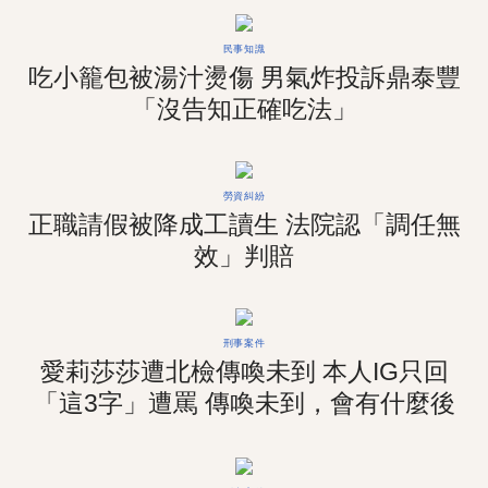
民事知識
吃小籠包被湯汁燙傷 男氣炸投訴鼎泰豐
「沒告知正確吃法」
勞資糾紛
正職請假被降成工讀生 法院認「調任無
效」判賠
刑事案件
愛莉莎莎遭北檢傳喚未到 本人IG只回
「這3字」遭罵 傳喚未到，會有什麼後
果？