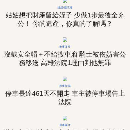
婚姻/繼承權
姑姑想把財產留給姪子 少做1步最後全充
公！ 你的遺產，你真的了解嗎？
刑事案件
沒戴安全帽＋不給搜車廂 騎士被依妨害公
務移送 高雄法院1理由判他無罪
民事知識
停車長達461天不開走 車主被停車場告上
法院
刑事案件