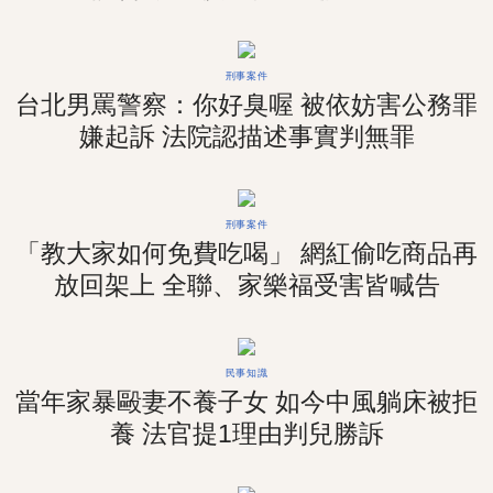
刑事案件
台北男罵警察：你好臭喔 被依妨害公務罪
嫌起訴 法院認描述事實判無罪
刑事案件
「教大家如何免費吃喝」 網紅偷吃商品再
放回架上 全聯、家樂福受害皆喊告
民事知識
當年家暴毆妻不養子女 如今中風躺床被拒
養 法官提1理由判兒勝訴