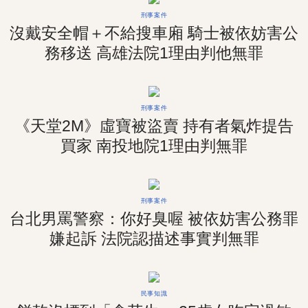
刑事案件
沒戴安全帽＋不給搜車廂 騎士被依妨害公
務移送 高雄法院1理由判他無罪
刑事案件
《天堂2M》虛寶被盜賣 持有者氣炸提告
買家 南投地院1理由判無罪
刑事案件
台北男罵警察：你好臭喔 被依妨害公務罪
嫌起訴 法院認描述事實判無罪
民事知識