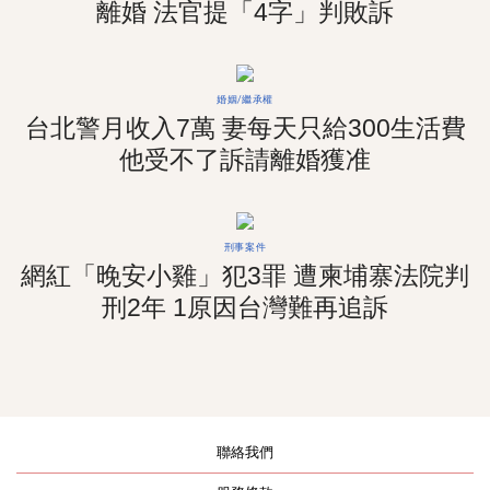
離婚 法官提「4字」判敗訴
婚姻/繼承權
台北警月收入7萬 妻每天只給300生活費
他受不了訴請離婚獲准
刑事案件
網紅「晚安小雞」犯3罪 遭柬埔寨法院判
刑2年 1原因台灣難再追訴
聯絡我們