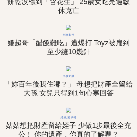
餅乾沒標到「含花生」 25歲女吃完過敏
休克亡
刑事案件
嫌超哥「醋飯難吃」遭爆打 Toyz被扁到
至少縫10幾針
民事知識
「妳百年後我住哪？」 母想把財產全留給
大孫 女兒只得到1句心寒回答
婚姻/繼承權
姑姑想把財產留給姪子 少做1步最後全充
公！ 你的遺產，你真的了解嗎？