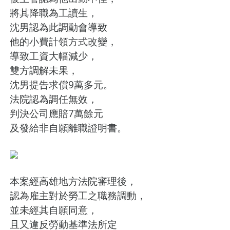
將其降職為工讀生，
沈男認為此調動會導致
他的小費計領方式改變，
導致工資大幅減少，
雙方調解未果，
沈男提告求償9萬多元。
法院認為調任無效，
判決公司應賠7萬餘元
及發給非自願離職證明書。
本案經高雄地方法院審理後，
認為雇主對於勞工之職務調動，
並未經其自願同意，
且又違反勞動基準法所定