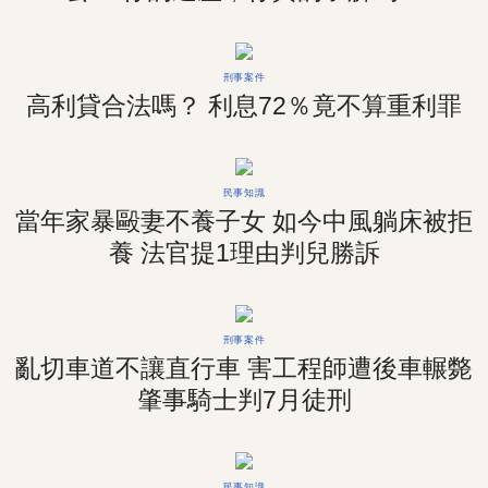
刑事案件
高利貸合法嗎？ 利息72％竟不算重利罪
民事知識
當年家暴毆妻不養子女 如今中風躺床被拒
養 法官提1理由判兒勝訴
刑事案件
亂切車道不讓直行車 害工程師遭後車輾斃
肇事騎士判7月徒刑
民事知識