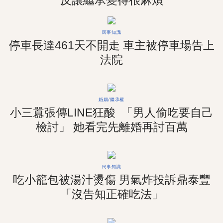
反讓繼承變得很麻煩
民事知識
停車長達461天不開走 車主被停車場告上
法院
婚姻/繼承權
小三囂張傳LINE狂酸 「男人偷吃要自己
檢討」 她看完先離婚再討百萬
民事知識
吃小籠包被湯汁燙傷 男氣炸投訴鼎泰豐
「沒告知正確吃法」