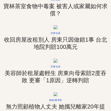
寶林茶室食物中毒案 被害人或家屬如何求
償？
民事知識
收回房屋改租別人 房東只因做錯1事 台北
地院判賠100萬元
民事知識
美容師於租屋處輕生 房東向母索賠2度吞
敗 更審「1原因」逆轉判賠
婚姻/繼承權
無力照顧植物人丈夫 她攜兒離家20年提