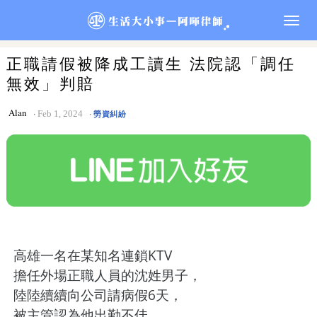
Togg
navig
正職請假被降成工讀生 法院認「調任
無效」判賠
Alan
Feb 1, 2024
勞資糾紛
高雄一名在某知名連鎖KTV
擔任外場正職人員的沈姓男子，
陸陸續續向公司請病假6天，
被主管認為他出勤不佳，