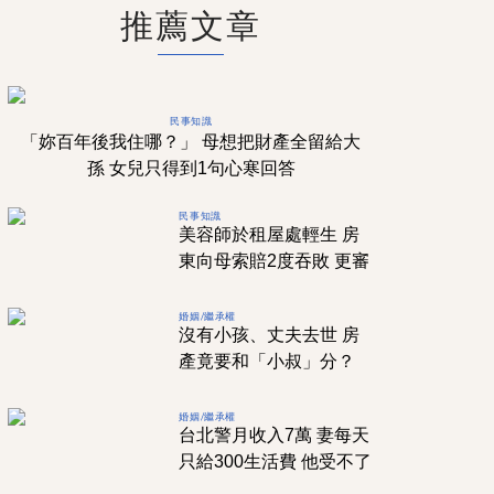
推薦文章
民事知識
「妳百年後我住哪？」 母想把財產全留給大
孫 女兒只得到1句心寒回答
民事知識
美容師於租屋處輕生 房
東向母索賠2度吞敗 更審
「1原因」逆轉判賠
婚姻/繼承權
沒有小孩、丈夫去世 房
產竟要和「小叔」分？
配偶不是優先繼承嗎？
婚姻/繼承權
台北警月收入7萬 妻每天
只給300生活費 他受不了
訴請離婚獲准