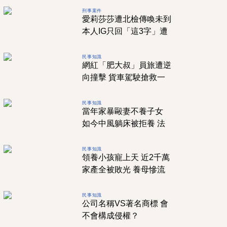
刑事案件
愛莉莎莎遭北檢傳喚未到
本人IG只回「這3字」遭
罵 傳喚未到，會有什麼
後果？
民事知識
網紅「肥大叔」員旅遭逆
向撞擊 貨車駕駛搶救一
夜仍不治身亡 肇事者過
世，還可以求償嗎？
民事知識
當年家暴毆妻不養子女
如今中風躺床被拒養 法
官提1理由判兒勝訴
民事知識
領養小孩寵上天 近2千萬
家產全被敗光 養母慘流
落街頭
民事知識
公司名稱VS著名商標 會
不會構成侵權？