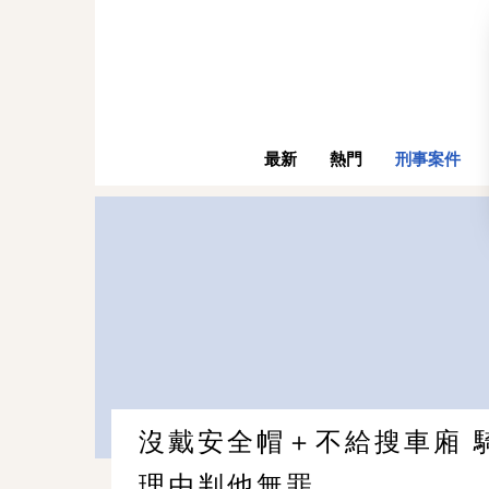
最新
熱門
刑事案件
沒戴安全帽＋不給搜車廂 
理由判他無罪