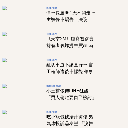
民事知識
停車長達461天不開走 車
主被停車場告上法院
刑事案件
《天堂2M》虛寶被盜賣
持有者氣炸提告買家 南
投地院1理由判無罪
刑事案件
亂切車道不讓直行車 害
工程師遭後車輾斃 肇事
騎士判7月徒刑
婚姻/繼承權
小三囂張傳LINE狂酸
「男人偷吃要自己檢討」
她看完先離婚再討百萬
民事知識
吃小籠包被湯汁燙傷 男
氣炸投訴鼎泰豐 「沒告