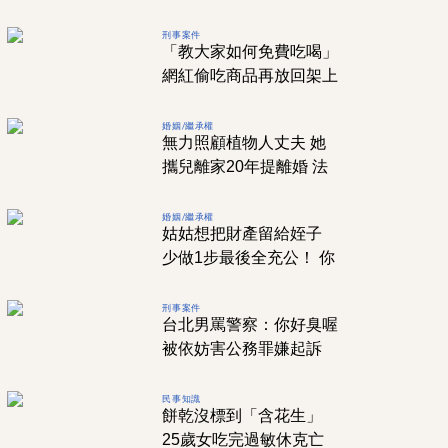
知正確吃法」
刑事案件
「教大家如何免費吃喝」
網紅偷吃商品再放回架上
全聯、家樂福受害皆喊告
婚姻/繼承權
無力照顧植物人丈夫 她
攜兒離家20年提離婚 法
官提「4字」判敗訴
婚姻/繼承權
姑姑想把財產留給姪子
少做1步最後全充公！ 你
的遺產，你真的了解嗎？
刑事案件
台北男罵警察：你好臭喔
被依妨害公務罪嫌起訴
法院認描述事實判無罪
民事知識
餅乾沒標到「含花生」
25歲女吃完過敏休克亡