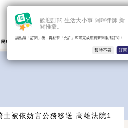
歡迎訂閱 生活大小事 阿暉律師 新
聞推播。
請點選「訂閱」後，再點擊「允許」即可完成網頁新聞推播訂閱！
民事知識
勞資糾紛
婚姻/繼承權
車禍/交通事故
暫時不要
訂閱
騎士被依妨害公務移送 高雄法院1