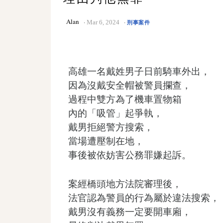
Alan
Mar 6, 2024
刑事案件
高雄一名戴姓男子日前騎車外出，
因為沒戴安全帽被警員攔查，
過程中雙方為了機車置物箱
內的「吸管」起爭執，
戴男拒絕警方搜索，
當場遭壓制在地，
事後被依妨害公務罪嫌起訴。
案經橋頭地方法院審理後，
法官認為警員的行為屬於違法搜索，
戴男沒有義務一定要開車廂，