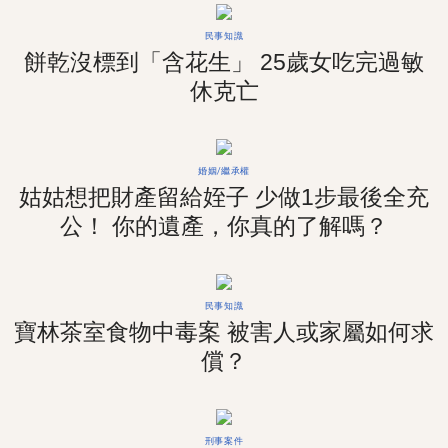
民事知識
餅乾沒標到「含花生」 25歲女吃完過敏
休克亡
婚姻/繼承權
姑姑想把財產留給姪子 少做1步最後全充
公！ 你的遺產，你真的了解嗎？
民事知識
寶林茶室食物中毒案 被害人或家屬如何求
償？
刑事案件