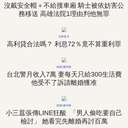
沒戴安全帽＋不給搜車廂 騎士被依妨害公
務移送 高雄法院1理由判他無罪
刑事案件
高利貸合法嗎？ 利息72％竟不算重利罪
婚姻/繼承權
台北警月收入7萬 妻每天只給300生活費
他受不了訴請離婚獲准
婚姻/繼承權
小三囂張傳LINE狂酸 「男人偷吃要自己
檢討」 她看完先離婚再討百萬