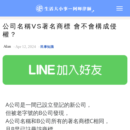
Togg
navig
公司名稱VS著名商標 會不會構成侵
權？
Alan
Apr 12, 2024
民事知識
A公司是一間已設立登記的新公司，
但被老字號的B公司發現，
A公司名稱和B公司所有的著名商標C相同，
且B早已註冊該商標，