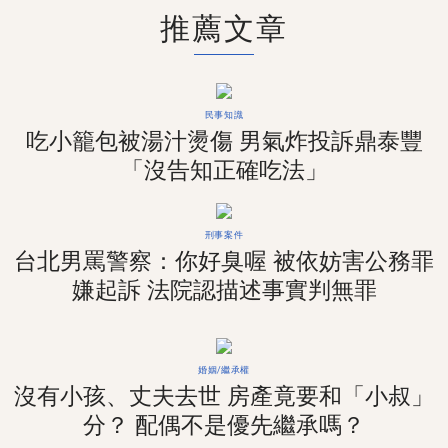
推薦文章
民事知識
吃小籠包被湯汁燙傷 男氣炸投訴鼎泰豐
「沒告知正確吃法」
刑事案件
台北男罵警察：你好臭喔 被依妨害公務罪
嫌起訴 法院認描述事實判無罪
婚姻/繼承權
沒有小孩、丈夫去世 房產竟要和「小叔」
分？ 配偶不是優先繼承嗎？