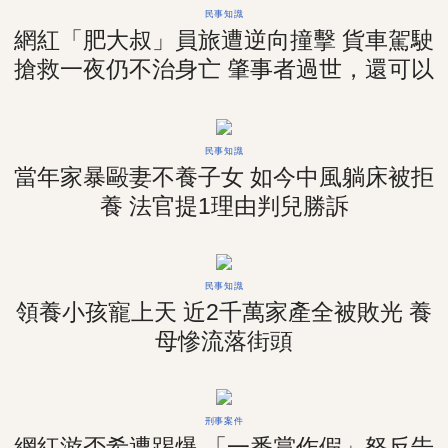
民事知識
網紅「肥大叔」員旅遭逆向撞擊 貨車駕駛
搶救一夜仍不治身亡 肇事者過世，還可以
求償嗎？
民事知識
當年家暴毆妻不養子女 如今中風躺床被拒
養 法官提1理由判兒勝訴
民事知識
領養小孩寵上天 近2千萬家產全被敗光 養
母慘流落街頭
刑事案件
網紅游否希遭踢爆 「一番賞作假」怒反告