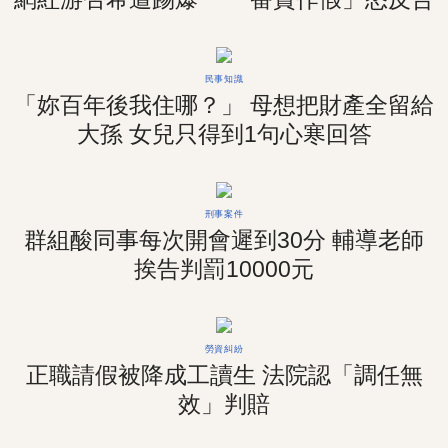
民事知識
「妳百年後我住哪？」 母想把財產全留給
大孫 女兒只得到1句心寒回答
刑事案件
群組酸同事每次開會遲到30分 輔導老師
挨告判罰10000元
勞資糾紛
正職請假被降成工讀生 法院認「調任無
效」判賠