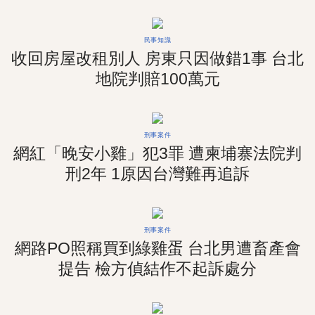
民事知識
收回房屋改租別人 房東只因做錯1事 台北
地院判賠100萬元
刑事案件
網紅「晚安小雞」犯3罪 遭柬埔寨法院判
刑2年 1原因台灣難再追訴
刑事案件
網路PO照稱買到綠雞蛋 台北男遭畜產會
提告 檢方偵結作不起訴處分