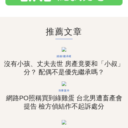
推薦文章
婚姻/繼承權
沒有小孩、丈夫去世 房產竟要和「小叔」
分？ 配偶不是優先繼承嗎？
刑事案件
網路PO照稱買到綠雞蛋 台北男遭畜產會
提告 檢方偵結作不起訴處分