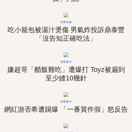
民事知識
吃小籠包被湯汁燙傷 男氣炸投訴鼎泰豐
「沒告知正確吃法」
刑事案件
嫌超哥「醋飯難吃」遭爆打 Toyz被扁到
至少縫10幾針
刑事案件
網紅游否希遭踢爆 「一番賞作假」怒反告