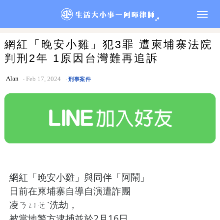
Togg
navig
網紅「晚安小雞」犯3罪 遭柬埔寨法院
判刑2年 1原因台灣難再追訴
Alan
Feb 17, 2024
刑事案件
網紅「晚安小雞」與同伴「阿鬧」
日前在柬埔寨自導自演遭詐團
凌ㄋㄩㄝˋ洗劫，
被當地警方逮捕並於2月16日