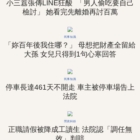
小三囂張傳LINE狂酸 「男人偷吃要自己
檢討」 她看完先離婚再討百萬
民事知識
「妳百年後我住哪？」 母想把財產全留給
大孫 女兒只得到1句心寒回答
民事知識
停車長達461天不開走 車主被停車場告上
法院
勞資糾紛
正職請假被降成工讀生 法院認「調任無
效」判賠