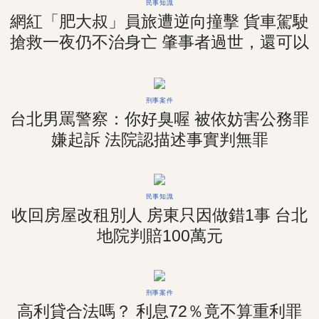
民事知識
網紅「肥大叔」員旅遭逆向撞擊 貨車駕駛
搶救一夜仍不治身亡 肇事者過世，還可以
求償嗎？
刑事案件
台北男罵警察：你好臭喔 被依妨害公務罪
嫌起訴 法院認描述事實判無罪
民事知識
收回房屋改租別人 房東只因做錯1事 台北
地院判賠100萬元
刑事案件
高利貸合法嗎？ 利息72％竟不算重利罪