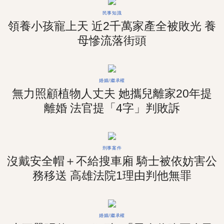
民事知識
領養小孩寵上天 近2千萬家產全被敗光 養
母慘流落街頭
婚姻/繼承權
無力照顧植物人丈夫 她攜兒離家20年提
離婚 法官提「4字」判敗訴
刑事案件
沒戴安全帽＋不給搜車廂 騎士被依妨害公
務移送 高雄法院1理由判他無罪
婚姻/繼承權