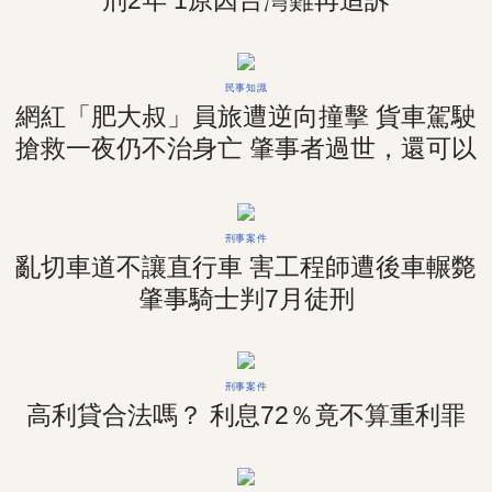
刑2年 1原因台灣難再追訴
民事知識
網紅「肥大叔」員旅遭逆向撞擊 貨車駕駛
搶救一夜仍不治身亡 肇事者過世，還可以
求償嗎？
刑事案件
亂切車道不讓直行車 害工程師遭後車輾斃
肇事騎士判7月徒刑
刑事案件
高利貸合法嗎？ 利息72％竟不算重利罪