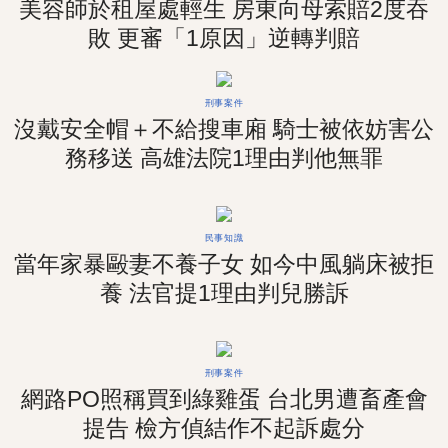
美容師於租屋處輕生 房東向母索賠2度吞
敗 更審「1原因」逆轉判賠
刑事案件
沒戴安全帽＋不給搜車廂 騎士被依妨害公
務移送 高雄法院1理由判他無罪
民事知識
當年家暴毆妻不養子女 如今中風躺床被拒
養 法官提1理由判兒勝訴
刑事案件
網路PO照稱買到綠雞蛋 台北男遭畜產會
提告 檢方偵結作不起訴處分