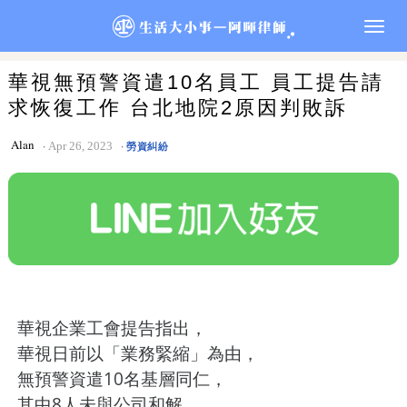
Togg
navig
華視無預警資遣10名員工 員工提告請
求恢復工作 台北地院2原因判敗訴
Alan
Apr 26, 2023
勞資糾紛
華視企業工會提告指出，
華視日前以「業務緊縮」為由，
無預警資遣10名基層同仁，
其中8人未與公司和解，