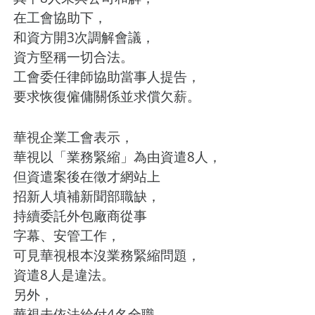
在工會協助下，
和資方開3次調解會議，
資方堅稱一切合法。
工會委任律師協助當事人提告，
要求恢復僱傭關係並求償欠薪。
華視企業工會表示，
華視以「業務緊縮」為由資遣8人，
但資遣案後在徵才網站上
招新人填補新聞部職缺，
持續委託外包廠商從事
字幕、安管工作，
可見華視根本沒業務緊縮問題，
資遣8人是違法。
另外，
華視未依法給付4名全職