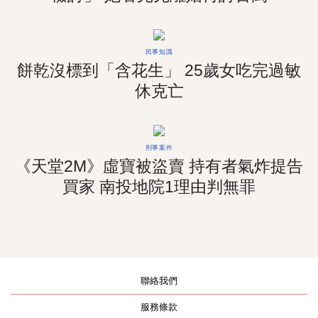
民事知識
餅乾沒標到「含花生」 25歲女吃完過敏
休克亡
刑事案件
《天堂2M》虛寶被盜賣 持有者氣炸提告
買家 南投地院1理由判無罪
聯絡我們
服務條款