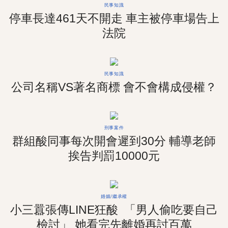
民事知識
停車長達461天不開走 車主被停車場告上
法院
民事知識
公司名稱VS著名商標 會不會構成侵權？
刑事案件
群組酸同事每次開會遲到30分 輔導老師
挨告判罰10000元
婚姻/繼承權
小三囂張傳LINE狂酸 「男人偷吃要自己
檢討」 她看完先離婚再討百萬