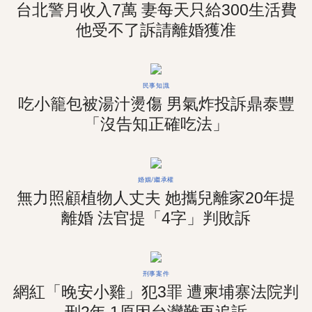
台北警月收入7萬 妻每天只給300生活費
他受不了訴請離婚獲准
民事知識
吃小籠包被湯汁燙傷 男氣炸投訴鼎泰豐
「沒告知正確吃法」
婚姻/繼承權
無力照顧植物人丈夫 她攜兒離家20年提
離婚 法官提「4字」判敗訴
刑事案件
網紅「晚安小雞」犯3罪 遭柬埔寨法院判