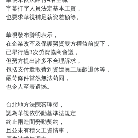
字幕打字人員法定基本工資，
也要求華視補足薪資差額等。
華視發布聲明表示，
在企業改革及保護勞資雙方權益前提下，
已舉行過3次勞資協商會議，
但勞方提出諸多不合理訴求，
包括支付遣散費到資遣員工屆齡退休等，
嚴苛條件當然無法苟同，
也令人至表遺憾。
台北地方法院審理後，
認為華視依勞動基準法規定
終止兩造間勞動契約，
且並未有積欠工資情事，