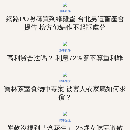
刑事案件
網路PO照稱買到綠雞蛋 台北男遭畜產會
提告 檢方偵結作不起訴處分
刑事案件
高利貸合法嗎？ 利息72％竟不算重利罪
民事知識
寶林茶室食物中毒案 被害人或家屬如何求
償？
民事知識
餅乾沒標到「含花生」 25歲女吃完過敏