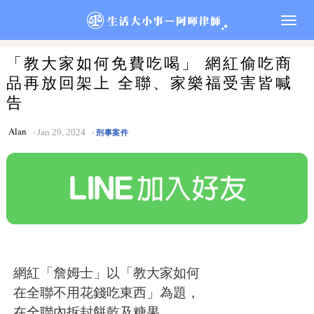
Togg
navig
「教大家如何免費吃喝」 網紅偷吃商
品再放回架上 全聯、家樂福受害皆喊
告
Alan
Jan 29, 2024
刑事案件
網紅「詹姆士」以「教大家如何
在全聯不用花錢吃東西」為題，
在全聯內拆封餅乾及糖果