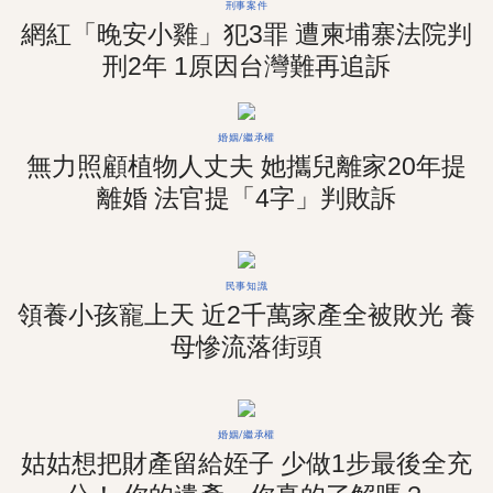
刑事案件
網紅「晚安小雞」犯3罪 遭柬埔寨法院判
刑2年 1原因台灣難再追訴
婚姻/繼承權
無力照顧植物人丈夫 她攜兒離家20年提
離婚 法官提「4字」判敗訴
民事知識
領養小孩寵上天 近2千萬家產全被敗光 養
母慘流落街頭
婚姻/繼承權
姑姑想把財產留給姪子 少做1步最後全充