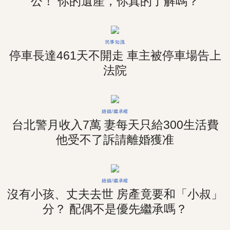
公！ 你的遺產，你真的了解嗎？
民事知識
停車長達461天不開走 車主被停車場告上
法院
婚姻/繼承權
台北警月收入7萬 妻每天只給300生活費
他受不了訴請離婚獲准
婚姻/繼承權
沒有小孩、丈夫去世 房產竟要和「小叔」
分？ 配偶不是優先繼承嗎？