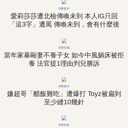
刑事案件
愛莉莎莎遭北檢傳喚未到 本人IG只回
「這3字」遭罵 傳喚未到，會有什麼後
果？
民事知識
當年家暴毆妻不養子女 如今中風躺床被拒
養 法官提1理由判兒勝訴
刑事案件
嫌超哥「醋飯難吃」遭爆打 Toyz被扁到
至少縫10幾針
勞資糾紛