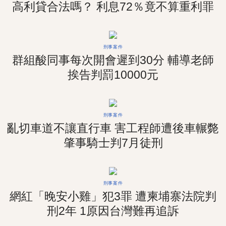
高利貸合法嗎？ 利息72％竟不算重利罪
刑事案件
群組酸同事每次開會遲到30分 輔導老師
挨告判罰10000元
刑事案件
亂切車道不讓直行車 害工程師遭後車輾斃
肇事騎士判7月徒刑
刑事案件
網紅「晚安小雞」犯3罪 遭柬埔寨法院判
刑2年 1原因台灣難再追訴