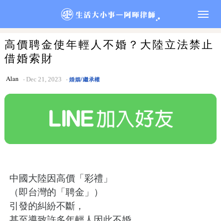
Togg
navig
高價聘金使年輕人不婚？大陸立法禁止
借婚索財
Alan
Dec 21, 2023
婚姻/繼承權
中國大陸因高價「彩禮」
（即台灣的「聘金」）
引發的糾紛不斷，
甚至導致許多年輕人因此不婚。