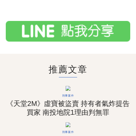
推薦文章
刑事案件
《天堂2M》虛寶被盜賣 持有者氣炸提告
買家 南投地院1理由判無罪
刑事案件