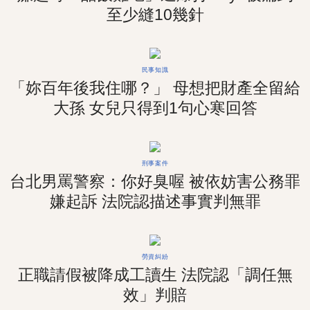
至少縫10幾針
民事知識
「妳百年後我住哪？」 母想把財產全留給
大孫 女兒只得到1句心寒回答
刑事案件
台北男罵警察：你好臭喔 被依妨害公務罪
嫌起訴 法院認描述事實判無罪
勞資糾紛
正職請假被降成工讀生 法院認「調任無
效」判賠