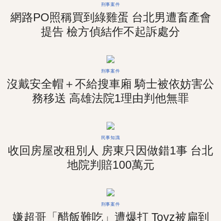
刑事案件
網路PO照稱買到綠雞蛋 台北男遭畜產會
提告 檢方偵結作不起訴處分
刑事案件
沒戴安全帽＋不給搜車廂 騎士被依妨害公
務移送 高雄法院1理由判他無罪
民事知識
收回房屋改租別人 房東只因做錯1事 台北
地院判賠100萬元
刑事案件
嫌超哥「醋飯難吃」遭爆打 Toyz被扁到