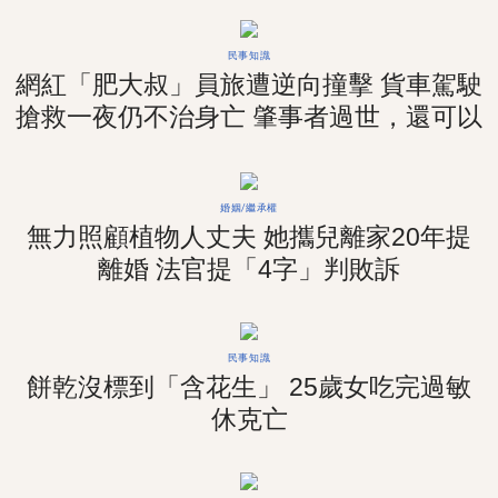
民事知識
網紅「肥大叔」員旅遭逆向撞擊 貨車駕駛
搶救一夜仍不治身亡 肇事者過世，還可以
求償嗎？
婚姻/繼承權
無力照顧植物人丈夫 她攜兒離家20年提
離婚 法官提「4字」判敗訴
民事知識
餅乾沒標到「含花生」 25歲女吃完過敏
休克亡