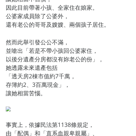
因此目前帶著小孩、全家住在娘家。
公婆家成員除了公婆外，
還有老公的哥哥及嫂嫂、兩個孩子居住。
然而此舉引發公公不滿，
並嗆出「若是不帶小孩回公婆家住，
以後分遺產分房都沒有妳老公的份」，
她透露未來遺產包括
「透天房2棟市值約7千萬，
存簿約2、3百萬現金」，
讓她相當苦惱。
事實上，依據民法第1138條規定，
由「配偶」和「直系血親卑親屬」、