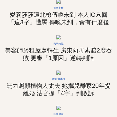
刑事案件
愛莉莎莎遭北檢傳喚未到 本人IG只回
「這3字」遭罵 傳喚未到，會有什麼後
果？
民事知識
美容師於租屋處輕生 房東向母索賠2度吞
敗 更審「1原因」逆轉判賠
婚姻/繼承權
無力照顧植物人丈夫 她攜兒離家20年提
離婚 法官提「4字」判敗訴
民事知識