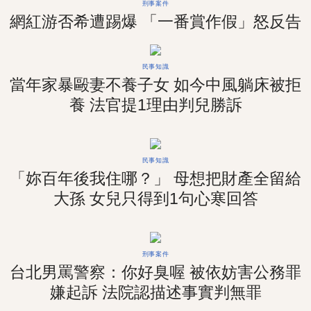
刑事案件
網紅游否希遭踢爆 「一番賞作假」怒反告
民事知識
當年家暴毆妻不養子女 如今中風躺床被拒
養 法官提1理由判兒勝訴
民事知識
「妳百年後我住哪？」 母想把財產全留給
大孫 女兒只得到1句心寒回答
刑事案件
台北男罵警察：你好臭喔 被依妨害公務罪
嫌起訴 法院認描述事實判無罪