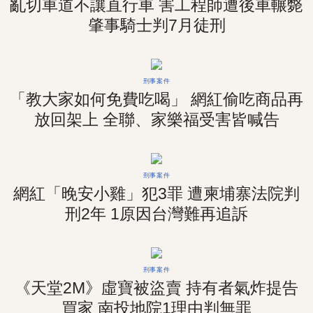
亂切車道不讓直行車 害工程師遭後車輾斃
肇事騎士判7月徒刑
刑事案件
「教大家如何免費吃喝」 網紅偷吃商品再
放回架上 全聯、家樂福受害皆喊告
刑事案件
網紅「晚安小雞」犯3罪 遭柬埔寨法院判
刑2年 1原因台灣難再追訴
刑事案件
《天堂2M》虛寶被盜賣 持有者氣炸提告
買家 南投地院1理由判無罪