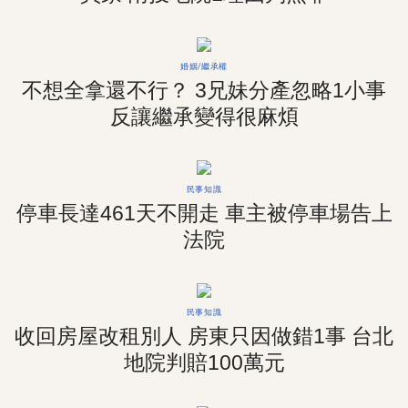
婚姻/繼承權
不想全拿還不行？ 3兄妹分產忽略1小事
反讓繼承變得很麻煩
民事知識
停車長達461天不開走 車主被停車場告上
法院
民事知識
收回房屋改租別人 房東只因做錯1事 台北
地院判賠100萬元