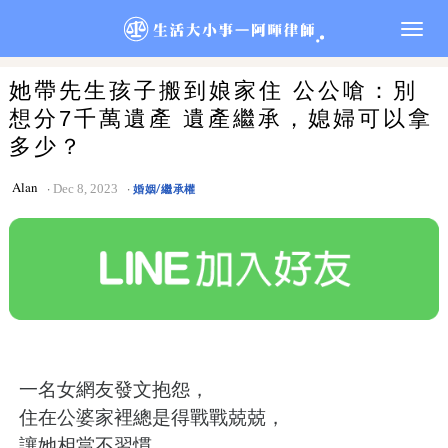
Togg
navig
她帶先生孩子搬到娘家住 公公嗆：別
想分7千萬遺產 遺產繼承，媳婦可以拿
多少？
Alan
Dec 8, 2023
婚姻/繼承權
一名女網友發文抱怨，
住在公婆家裡總是得戰戰兢兢，
讓她相當不習慣，