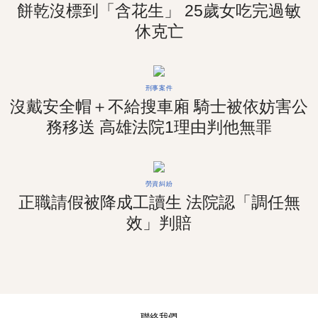
餅乾沒標到「含花生」 25歲女吃完過敏
休克亡
刑事案件
沒戴安全帽＋不給搜車廂 騎士被依妨害公
務移送 高雄法院1理由判他無罪
勞資糾紛
正職請假被降成工讀生 法院認「調任無
效」判賠
聯絡我們