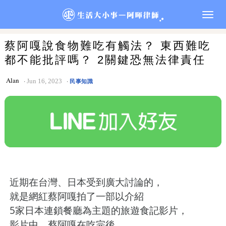
Togg
navig
蔡阿嘎說食物難吃有觸法？ ​​​​​​​東西難吃
都不能批評嗎？ 2關鍵恐無法律責任
Alan
Jun 16, 2023
民事知識
近期在台灣、日本受到廣大討論的，
就是網紅蔡阿嘎拍了一部以介紹
5家日本連鎖餐廳為主題的旅遊食記影片，
影片中，蔡阿嘎在吃完後，