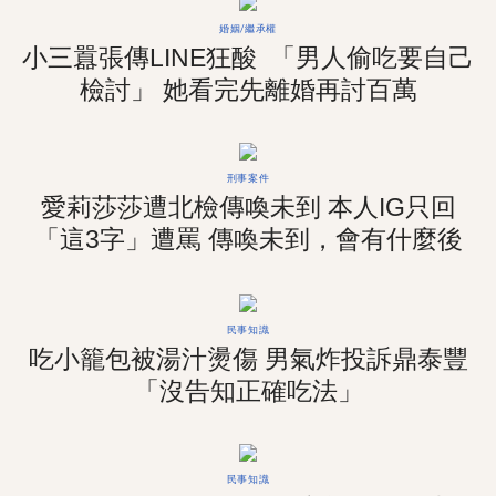
婚姻/繼承權
小三囂張傳LINE狂酸 「男人偷吃要自己
檢討」 她看完先離婚再討百萬
刑事案件
愛莉莎莎遭北檢傳喚未到 本人IG只回
「這3字」遭罵 傳喚未到，會有什麼後
果？
民事知識
吃小籠包被湯汁燙傷 男氣炸投訴鼎泰豐
「沒告知正確吃法」
民事知識