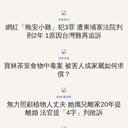
求償嗎？
刑事案件
網紅「晚安小雞」犯3罪 遭柬埔寨法院判
刑2年 1原因台灣難再追訴
民事知識
寶林茶室食物中毒案 被害人或家屬如何求
償？
婚姻/繼承權
無力照顧植物人丈夫 她攜兒離家20年提
離婚 法官提「4字」判敗訴