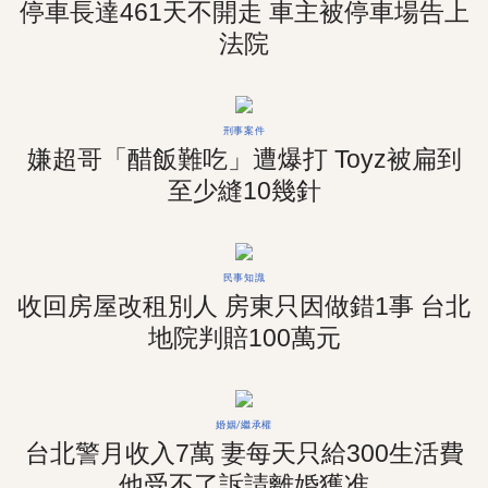
停車長達461天不開走 車主被停車場告上
法院
刑事案件
嫌超哥「醋飯難吃」遭爆打 Toyz被扁到
至少縫10幾針
民事知識
收回房屋改租別人 房東只因做錯1事 台北
地院判賠100萬元
婚姻/繼承權
台北警月收入7萬 妻每天只給300生活費
他受不了訴請離婚獲准