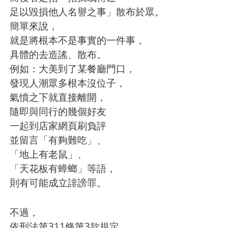
足以毀損他人名譽之事」散布於眾。
簡單來說，
就是將根本不是事實的一件事，
具體的去造謠、散布。
例如：大美到了某餐廳門口，
發現人潮眾多根本沒位子，
氣憤之下就直接離開，
隨即與同行的幾個好友
一起到店家網頁刷負評
並留言「有夠難吃」、
「地上有老鼠」、
「天花板有蟑螂」等語，
則有可能成立誹謗罪。
不過，
依刑法第311條第3款規定，