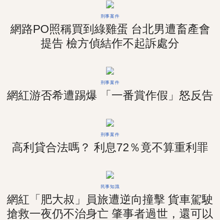
刑事案件
網路PO照稱買到綠雞蛋 台北男遭畜產會
提告 檢方偵結作不起訴處分
刑事案件
網紅游否希遭踢爆 「一番賞作假」怒反告
刑事案件
高利貸合法嗎？ 利息72％竟不算重利罪
民事知識
網紅「肥大叔」員旅遭逆向撞擊 貨車駕駛
搶救一夜仍不治身亡 肇事者過世，還可以