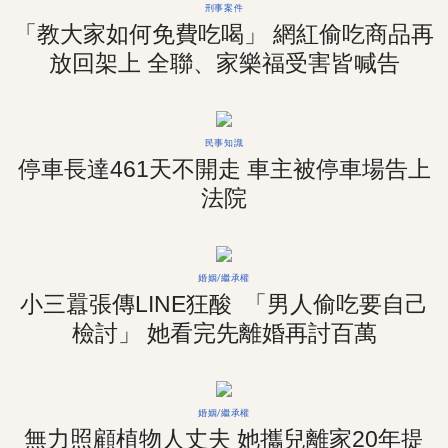
刑事案件
「教大家如何免費吃喝」 網紅偷吃商品再
放回架上 全聯、家樂福受害皆喊告
民事知識
停車長達461天不開走 車主被停車場告上
法院
婚姻/繼承權
小三囂張傳LINE狂酸 「男人偷吃要自己
檢討」 她看完先離婚再討百萬
婚姻/繼承權
無力照顧植物人丈夫 她攜兒離家20年提