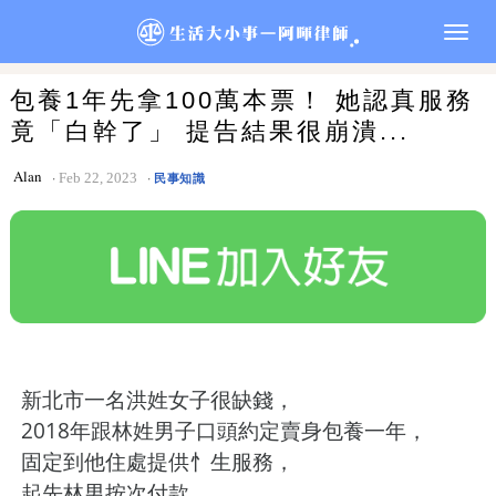
Togg
navig
包養1年先拿100萬本票！ 她認真服務
竟「白幹了」 提告結果很崩潰...
Alan
Feb 22, 2023
民事知識
新北市一名洪姓女子很缺錢，
2018年跟林姓男子口頭約定賣身包養一年，
固定到他住處提供忄生服務，
起先林男按次付款，