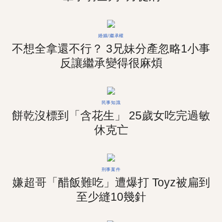
婚姻/繼承權
不想全拿還不行？ 3兄妹分產忽略1小事
反讓繼承變得很麻煩
民事知識
餅乾沒標到「含花生」 25歲女吃完過敏
休克亡
刑事案件
嫌超哥「醋飯難吃」遭爆打 Toyz被扁到
至少縫10幾針