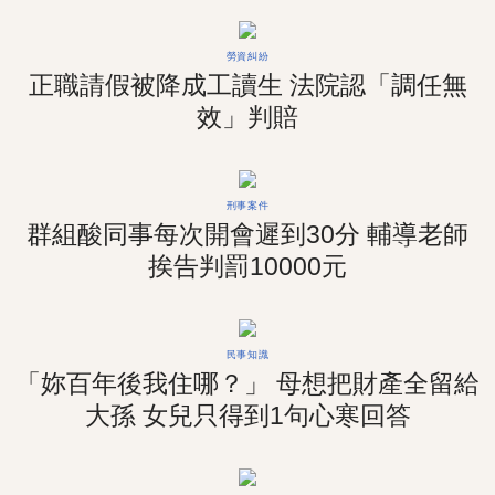
勞資糾紛
正職請假被降成工讀生 法院認「調任無
效」判賠
刑事案件
群組酸同事每次開會遲到30分 輔導老師
挨告判罰10000元
民事知識
「妳百年後我住哪？」 母想把財產全留給
大孫 女兒只得到1句心寒回答