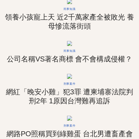
民事知識
領養小孩寵上天 近2千萬家產全被敗光 養
母慘流落街頭
民事知識
公司名稱VS著名商標 會不會構成侵權？
刑事案件
網紅「晚安小雞」犯3罪 遭柬埔寨法院判
刑2年 1原因台灣難再追訴
刑事案件
網路PO照稱買到綠雞蛋 台北男遭畜產會