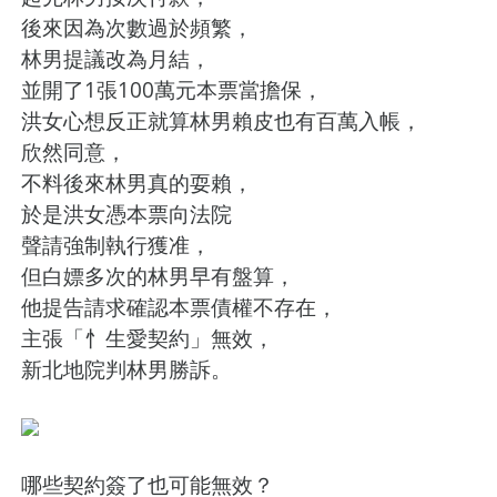
後來因為次數過於頻繁，
林男提議改為月結，
並開了1張100萬元本票當擔保，
洪女心想反正就算林男賴皮也有百萬入帳，
欣然同意，
不料後來林男真的耍賴，
於是洪女憑本票向法院
聲請強制執行獲准，
但白嫖多次的林男早有盤算，
他提告請求確認本票債權不存在，
主張「忄生愛契約」無效，
新北地院判林男勝訴。
哪些契約簽了也可能無效？