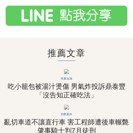
推薦文章
民事知識
吃小籠包被湯汁燙傷 男氣炸投訴鼎泰豐
「沒告知正確吃法」
刑事案件
亂切車道不讓直行車 害工程師遭後車輾斃
肇事騎士判7月徒刑