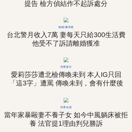
提告 檢方偵結作不起訴處分
婚姻/繼承權
台北警月收入7萬 妻每天只給300生活費
他受不了訴請離婚獲准
刑事案件
愛莉莎莎遭北檢傳喚未到 本人IG只回
「這3字」遭罵 傳喚未到，會有什麼後
果？
民事知識
當年家暴毆妻不養子女 如今中風躺床被拒
養 法官提1理由判兒勝訴